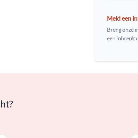
Meld een i
Breng onze i
een inbreuk
cht?