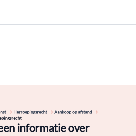
enst
Herroepingsrecht
Aankoop op afstand
oepingsrecht
een informatie over