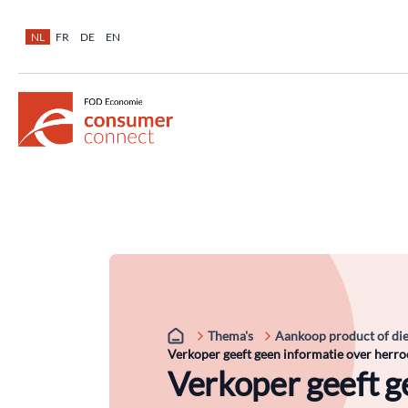
NL
FR
DE
EN
Thema's
Aankoop product of di
Verkoper geeft geen informatie over herr
Verkoper geeft g