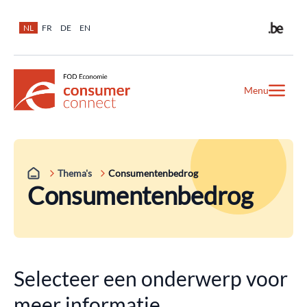
NL
FR
DE
EN
Menu
Thema's
Consumenten​bedrog
Consumentenbedrog
Selecteer een onderwerp voor
meer informatie