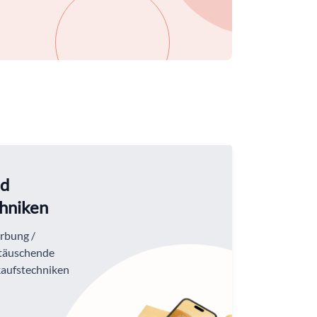
nd
hniken
rbung /
 täuschende
aufstechniken