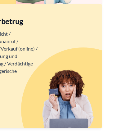
rbetrug
cht /
onanruf /
Verkauf (online) /
nung und
g / Verdächtige
gerische