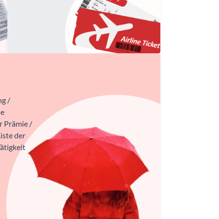
ng /
ne
r Prämie /
iste der
ätigkeit