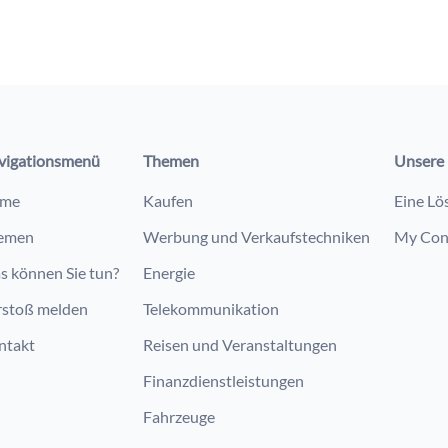
vigationsmenü
Themen
Unsere 
me
Kaufen
Eine Lö
emen
Werbung und Verkaufstechniken
My Con
s können Sie tun?
Energie
rstoß melden
Telekommunikation
ntakt
Reisen und Veranstaltungen
Finanzdienstleistungen
Fahrzeuge