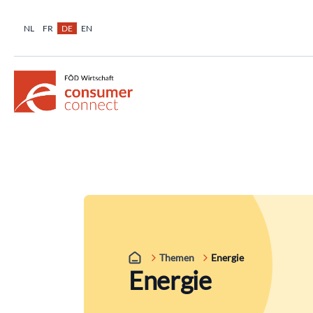
NL
FR
DE
EN
Themen
Energie
Energie