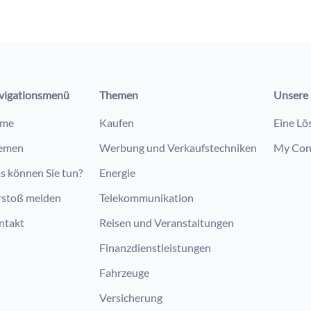
vigationsmenü
Themen
Unsere 
me
Kaufen
Eine Lö
emen
Werbung und Verkaufstechniken
My Con
s können Sie tun?
Energie
rstoß melden
Telekommunikation
ntakt
Reisen und Veranstaltungen
Finanzdienstleistungen
Fahrzeuge
Versicherung