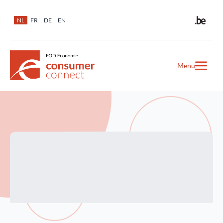
NL
FR
DE
EN
Menu