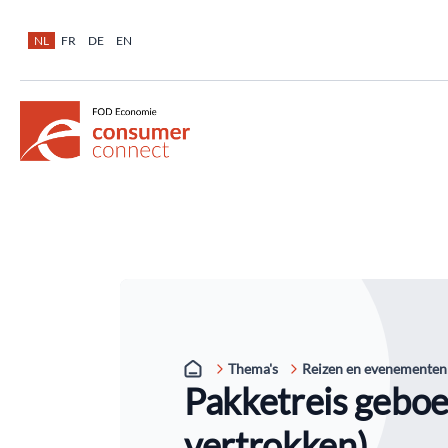
NL
FR
DE
EN
Thema's
Reizen en evenementen
Pakketreis geboe
vertrokken)