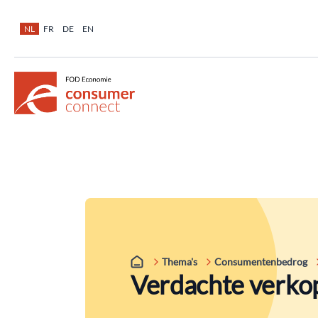
NL
FR
DE
EN
Thema's
Consumenten​bedrog
Verdachte verko