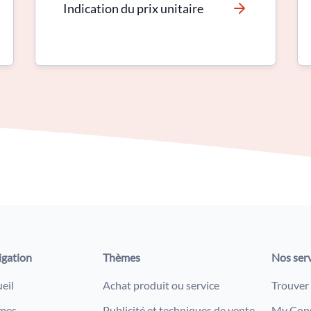
Indication du prix unitaire
igation
Thèmes
Nos ser
eil
Achat produit ou service
Trouver
mes
Publicité et techniques de vente
My Con