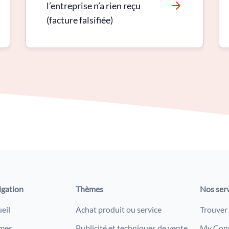
l’entreprise n’a rien reçu
(facture falsifiée)
igation
Thèmes
Nos ser
eil
Achat produit ou service
Trouver
mes
Publicité et techniques de vente
My Con