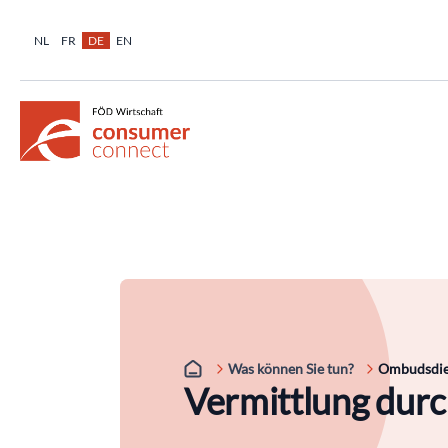
NL
FR
DE
EN
Was können Sie tun?
Ombudsdie
Vermittlung dur