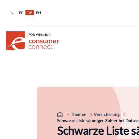
NL
FR
DE
EN
Themen
Versicherung
Schwarze Liste säumiger Zahler bei Datassu
Schwarze Liste s