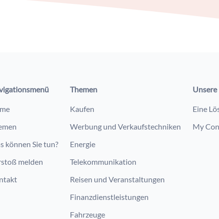
vigationsmenü
Themen
Unsere 
me
Kaufen
Eine Lö
emen
Werbung und Verkaufstechniken
My Con
s können Sie tun?
Energie
rstoß melden
Telekommunikation
ntakt
Reisen und Veranstaltungen
Finanzdienstleistungen
Fahrzeuge