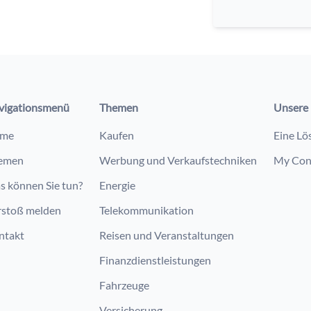
vigationsmenü
Themen
Unsere 
me
Kaufen
Eine Lö
emen
Werbung und Verkaufstechniken
My Con
s können Sie tun?
Energie
rstoß melden
Telekommunikation
ntakt
Reisen und Veranstaltungen
Finanzdienstleistungen
Fahrzeuge
Versicherung