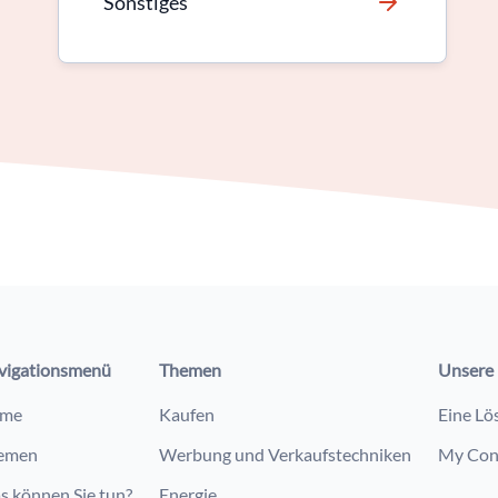
Sonstiges
vigationsmenü
Themen
Unsere 
me
Kaufen
Eine Lö
emen
Werbung und Verkaufstechniken
My Con
s können Sie tun?
Energie